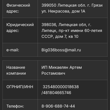
Физический
399050 Липецкая обл. г. Грязи
адрес:
ул. Некрасова, дом 1А
Юридический
398036, Липецкая обл, г.
адрес:
Липецк, пр-кт имени 60-летия
СССР, дом 7, кв 10
e-mail:
Big036boss@mail.ru
Название
ИП Микаелян Артем
компании
Ростамович
ОГРНИП/ИНН
325480000018638
/481804665746
Телефон:
8-906-688-74-44