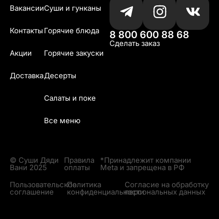
Вакансии
Суши и гунканы
Контакты
Горячие блюда
8 800 600 88 68
Сделать заказ
Акции
Горячие закуски
Доставка
Десерты
Салаты и поке
Все меню
© Суши Дяди
Правила
*Принадлежит компании
Вани 2025
оплаты
Meta и запрещена в РФ
Пользовательское
Политика
Согласие на обработку
соглашение
конфиденциальности
персональных данных