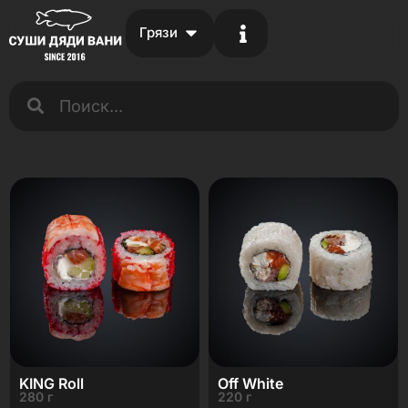
Грязи
KING Roll
Off White
280 г
220 г