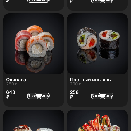
₽
₽
Окинава
Постный инь-янь
250 г
200 г
648
258
В корзину
В корзину
₽
₽