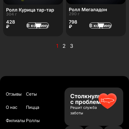
Ролл Мегаладон
Ролл Курица тар-тар
290 г
304 г
798
428
В корзину
В корзину
₽
₽
1
2
3
Отзывы
Сеты
Столкнулись
с проблемой?
О нас
Пицца
Решит служба
заботы
Филиалы
Роллы