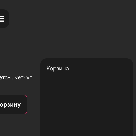
Корзина
етсы, кетчуп
корзину