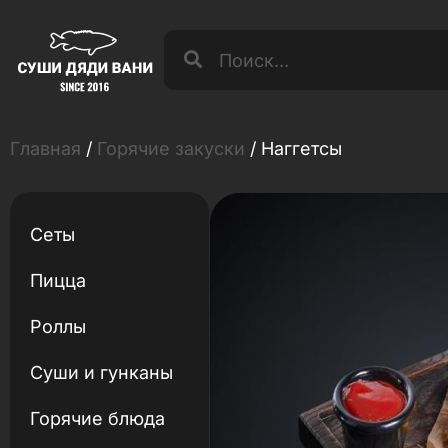
Главная
/
Горячие закуски
/ Наггетсы
Сеты
Пицца
Роллы
Суши и гунканы
Горячие блюда