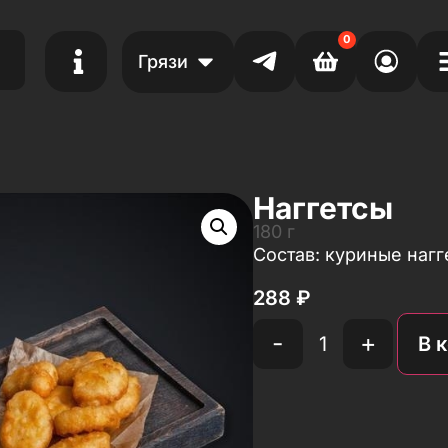
0
Грязи
Наггетсы
180 г
Состав: куриные нагг
288
₽
-
+
В 