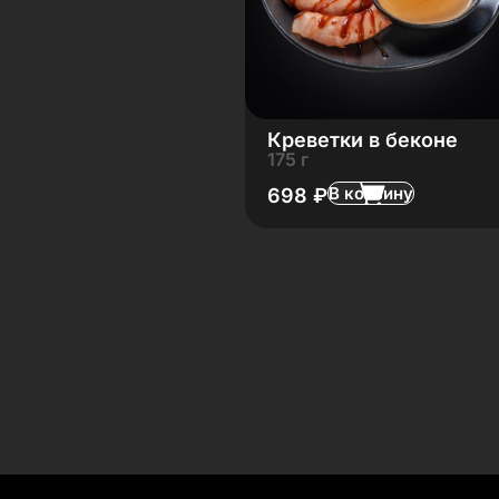
Креветки в беконе
175 г
В корзину
698
₽