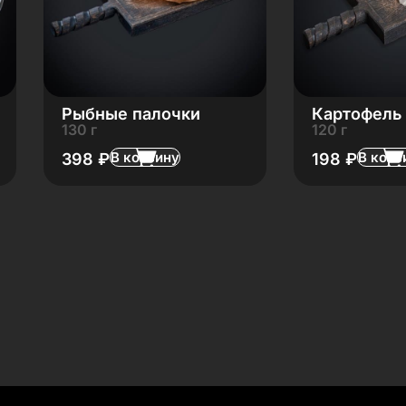
Рыбные палочки
Картофель
130 г
120 г
В корзину
В корз
398
₽
198
₽