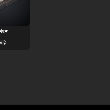
 фри
ину