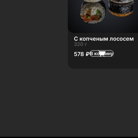
C копченым лососем
320 г
В корзину
578
₽