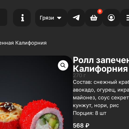
0
Грязи
ченная Калифорния
Ролл запече
Калифорния
270 г
Состав: снежный краб
авокадо, огурец, икр
майонез, соус секрет,
кунжут, нори, рис
Порция: 8 шт
568
₽