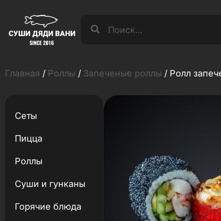
Главная
/
Роллы
/
Запеченые роллы
/ Ролл запе
Сеты
Пицца
Роллы
Суши и гунканы
Горячие блюда