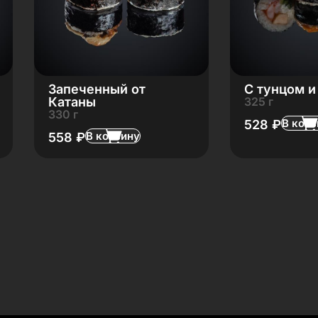
Запеченный от
С тунцом и
Катаны
325 г
330 г
В корз
528
₽
В корзину
558
₽