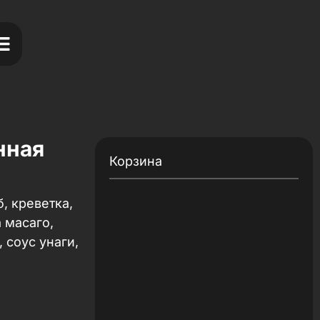
нная
Корзина
, креветка,
а масаго,
 соус унаги,