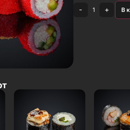
-
+
В 
ют