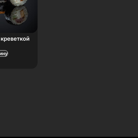
 креветкой
ину