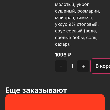
молотый, укроп
сушеный, розмарин,
майоран, тимьян,
уксус 9% столовый,
соус соевый (вода,
соевые бобы, соль,
сахар).
1096
₽
-
+
В кор
Еще заказывают