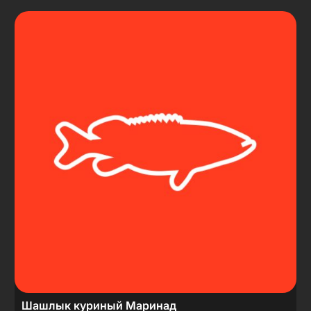
Шашлык куриный Маринад