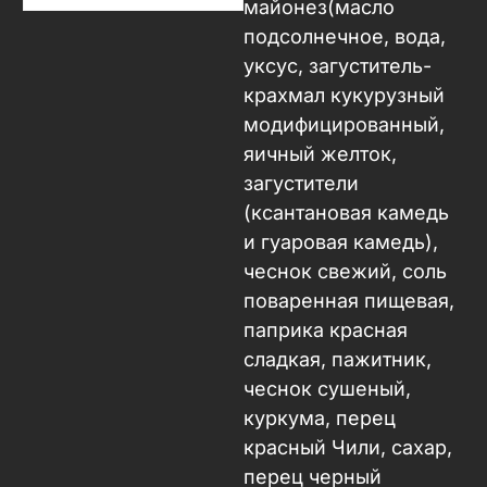
майонез(масло
подсолнечное, вода,
уксус, загуститель-
крахмал кукурузный
модифицированный,
яичный желток,
загустители
(ксантановая камедь
и гуаровая камедь),
чеснок свежий, соль
поваренная пищевая,
паприка красная
сладкая, пажитник,
чеснок сушеный,
куркума, перец
красный Чили, сахар,
перец черный