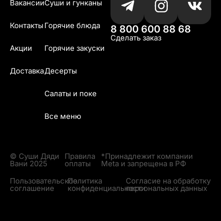
Вакансии
Суши и гунканы
Контакты
Горячие блюда
8 800 600 88 68
Сделать заказ
Акции
Горячие закуски
Доставка
Десерты
Салаты и поке
Все меню
© Суши Дяди
Правила
*Принадлежит компании
Вани 2025
оплаты
Meta и запрещена в РФ
Пользовательское
Политика
Согласие на обработку
соглашение
конфиденциальности
персональных данных