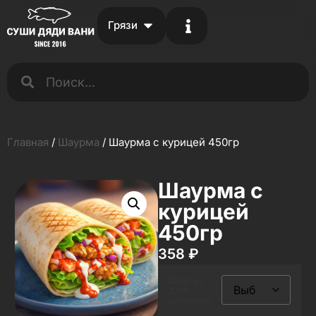
Грязи
Главная
/
Шаурма
/ Шаурма с курицей 450гр
Шаурма с
курицей
450гр
358
₽
Соусы
для
шаурмы