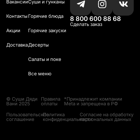
Вакансии
Суши и гунканы
Контакты
Горячие блюда
8 800 600 88 68
Сделать заказ
Акции
Горячие закуски
Доставка
Десерты
Салаты и поке
Все меню
© Суши Дяди
Правила
*Принадлежит компании
Вани 2025
оплаты
Meta и запрещена в РФ
Пользовательское
Политика
Согласие на обработку
соглашение
конфиденциальности
персональных данных