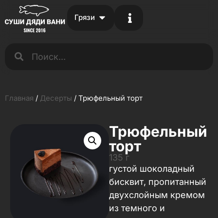
Грязи
Главная
/
Десерты
/ Трюфельный торт
Трюфельный
торт
135 г
густой шоколадный
бисквит, пропитанный
двухслойным кремом
из темного и