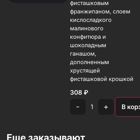
фисташковым
франжипаном, слоем
кислосладкого
малинового
конфитюра и
шоколадным
ганашом,
дополненным
хрустящей
фисташковой крошкой
308
₽
-
+
В кор
Еще заказывают