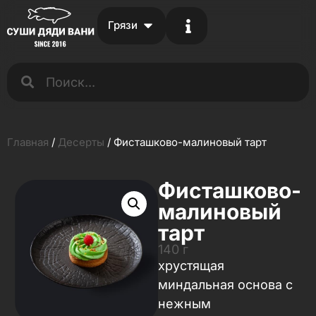
Грязи
Главная
/
Десерты
/ Фисташково-малиновый тарт
Фисташково-
малиновый
тарт
140 г
хрустящая
миндальная основа с
нежным