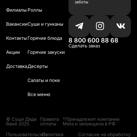
заботы
Филиалы
Роллы
Вакансии
Суши и гунканы
Контакты
Горячие блюда
8 800 600 88 68
Сделать заказ
Акции
Горячие закуски
Доставка
Десерты
Салаты и поке
Все меню
© Суши Дяди
Правила
*Принадлежит компании
Вани 2025
оплаты
Meta и запрещена в РФ
Пользовательское
Политика
Согласие на обработку