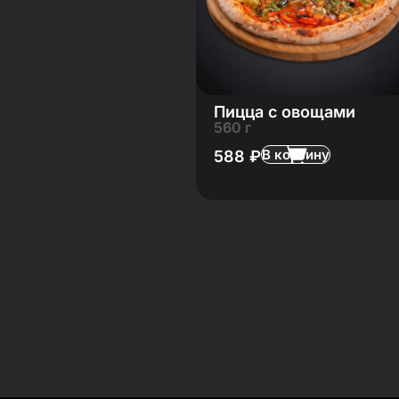
Пицца с овощами
560 г
В корзину
588
₽