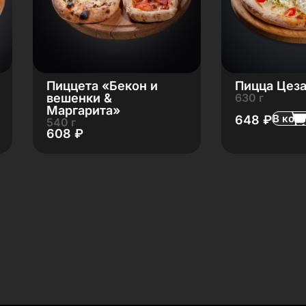
Пиццета «Бекон и
Пицца Цез
вешенки &
630 г
Маргарита»
В кор
648
₽
540 г
608
₽