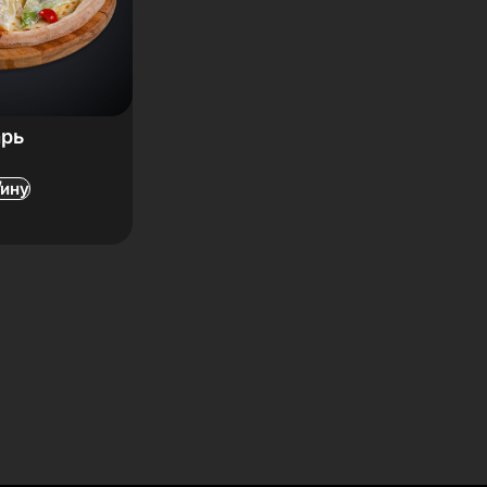
арь
зину