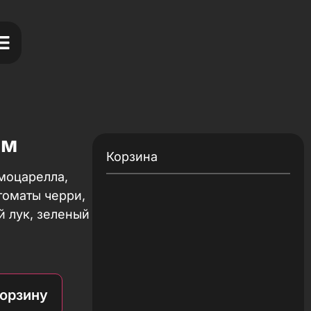
ям
Корзина
 моцарелла,
томаты черри,
 лук, зеленый
корзину