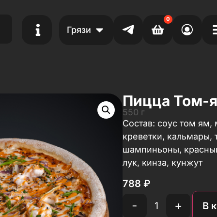
0
Грязи
Пицца Том-
550 г
Состав: соус том ям,
креветки, кальмары, 
шампиньоны, красный
лук, кинза, кунжут
788
₽
-
+
В 