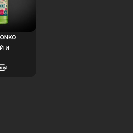
VONKO
Й И
ину