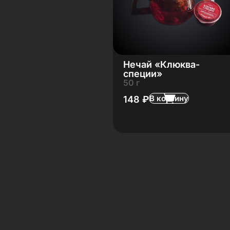
Нечай «Клюква-
специи»
50 г
В корзину
148
₽