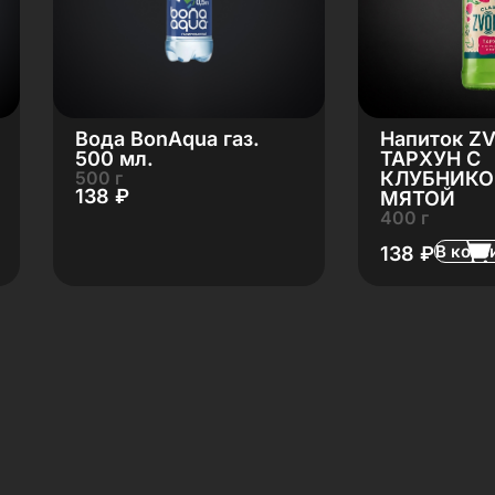
Вода BonAqua газ.
Напиток Z
500 мл.
ТАРХУН С
500 г
КЛУБНИКО
138
₽
МЯТОЙ
400 г
В корз
138
₽