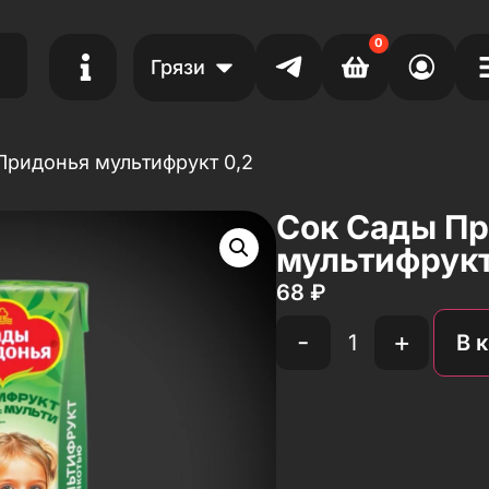
0
Грязи
Придонья мультифрукт 0,2
Сок Сады П
мультифрукт
68
₽
-
+
В 