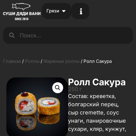
Грязи
Главная
/
Роллы
/
Жареные роллы
/ Ролл Сакура
Ролл Сакура
250 г
Состав: креветка,
болгарский перец,
сыр cremette, соус
унаги, панировочные
сухари, кляр, кунжут,