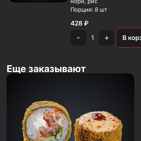
нори, рис
Порция: 8 шт
428
₽
-
+
В кор
Еще заказывают