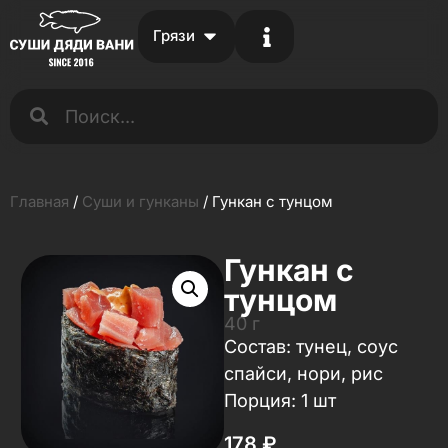
Грязи
Главная
/
Суши и гунканы
/ Гункан с тунцом
Гункан с
тунцом
40 г
Состав: тунец, соус
спайси, нори, рис
Порция: 1 шт
178
₽