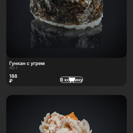
Гункан с угрем
40 г
188
В корзину
₽