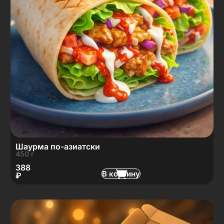
Шаурма по-азиатски
450 г
388
В корзину
₽