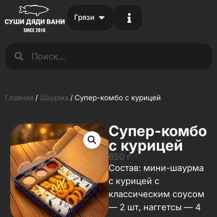
Грязи
Главная
/
Шаурма
/ Супер-комбо с курицей
Супер-комбо
с курицей
650 г
Состав: мини-шаурма
с курицей с
классическим соусом
— 2 шт, наггетсы — 4